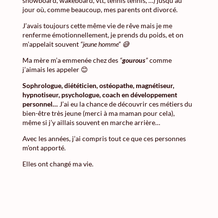
snowboard, wakeboard, vtt, tennis tennis, …) jusqu’au
jour où, comme beaucoup, mes parents ont divorcé.
J’avais toujours cette même vie de rêve mais je me
renferme émotionnellement, je prends du poids, et on
m’appelait souvent
“jeune homme” 😅
Ma mère m’a emmenée chez des
“
gourous
”
comme
j’aimais les appeler 😊
Sophrologue, diététicien, ostéopathe, magnétiseur,
hypnotiseur,
psychologue, coach en développement
personnel
…
J’ai eu la chance de découvrir ces métiers du
bien-être très jeune (merci à ma maman pour cela),
même si j’y aillais souvent en marche arrière…
Avec les années, j’ai compris tout ce que ces personnes
m’ont apporté.
Elles ont changé ma vie.